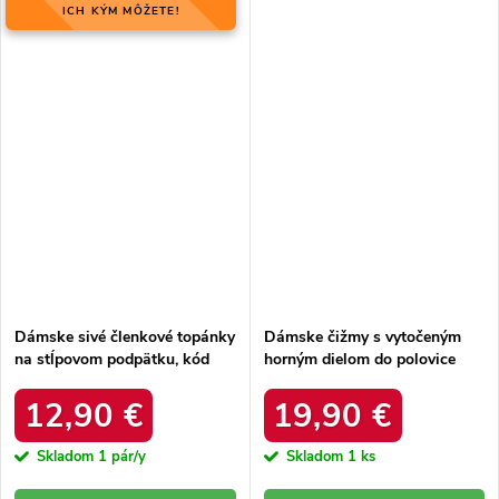
ICH KÝM MÔŽETE!
Dámske sivé členkové topánky
Dámske čižmy s vytočeným
na stĺpovom podpätku, kód
horným dielom do polovice
produktu FA177 Grey
lýtka s páskem čokoládové
Darisa 99-1 Brown
12,90 €
19,90 €
Skladom
1 pár/y
Skladom
1 ks