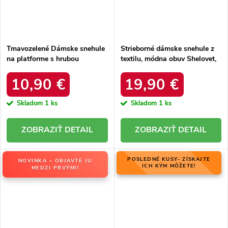
Tmavozelené Dámske snehule
Strieborné dámske snehule z
na platforme s hrubou
textilu, módna obuv Shelovet,
podrážkou a zateplením, kód
kód produktu HY801-19S
produktu VL226P GREEN
10,90 €
19,90 €
Skladom
1 ks
Skladom
1 ks
DETAIL
DETAIL
POSLEDNÉ KUSY- ZÍSKAJTE
NOVINKA – OBJAVTE JU
ICH KÝM MÔŽETE!
MEDZI PRVÝMI!