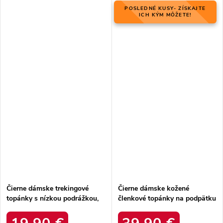
POSLEDNÉ KUSY- ZÍSKAJTE
ICH KÝM MÔŽETE!
Čierne dámske trekingové
Čierne dámske kožené
topánky s nízkou podrážkou,
členkové topánky na podpätku
softshell, vetruodolné, kód
Laura Messi, kód produktu
produktu 2147B
NJSK 1879 BLK