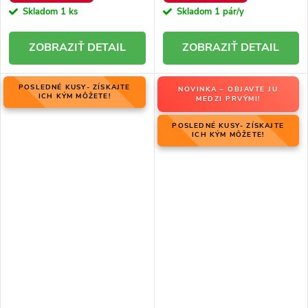
Skladom
1 ks
Skladom
1 pár/y
DETAIL
DETAIL
POSLEDNÉ KUSY- ZÍSKAJTE
NOVINKA – OBJAVTE JU
ICH KÝM MÔŽETE!
MEDZI PRVÝMI!
POSLEDNÉ KUSY- ZÍSKAJTE
ICH KÝM MÔŽETE!