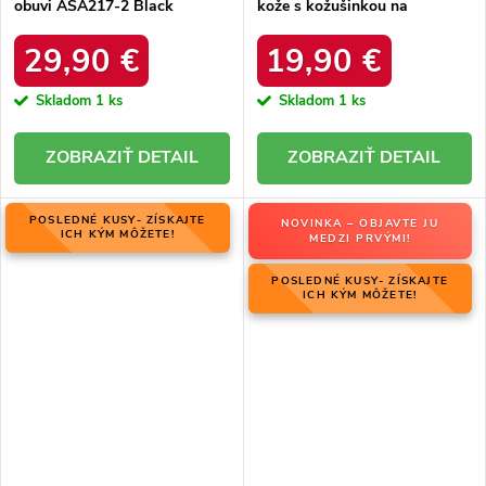
obuvi ASA217-2 Black
kože s kožušinkou na
zateplenie, kód produktu
HY845 BLACK
29,90 €
19,90 €
Skladom
1 ks
Skladom
1 ks
DETAIL
DETAIL
POSLEDNÉ KUSY- ZÍSKAJTE
NOVINKA – OBJAVTE JU
ICH KÝM MÔŽETE!
MEDZI PRVÝMI!
POSLEDNÉ KUSY- ZÍSKAJTE
ICH KÝM MÔŽETE!