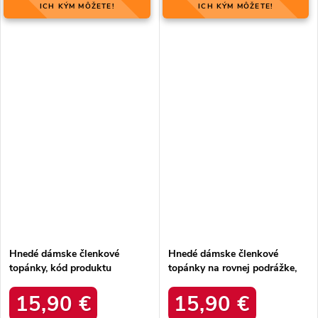
ICH KÝM MÔŽETE!
ICH KÝM MÔŽETE!
Hnedé dámske členkové
Hnedé dámske členkové
topánky, kód produktu
topánky na rovnej podrážke,
MQ1860C/S3-11P
kód produktu D7859
15,90 €
15,90 €