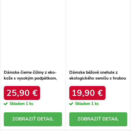
Dámske čierne čižmy z eko-
Dámske béžové snehule z
kože s vysokým podpätkom,
ekologického semišu s hrubou
kód produktu RQ505 BLACK
kožušinou, kód produktu
20216-4F LIGHT BEIGE
25,90 €
19,90 €
Skladom
1 ks
Skladom
1 ks
DETAIL
DETAIL