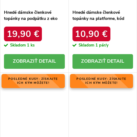
Hnedé dámske členkové
Hnedé dámske členkové
topánky na podpätku z eko
topánky na platforme, kód
kože, kód produktu NJSK
produktu D-10
L13107-9 BEIGE
19,90 €
10,90 €
Skladom
1 ks
Skladom
1 pár/y
DETAIL
DETAIL
POSLEDNÉ KUSY- ZÍSKAJTE
POSLEDNÉ KUSY- ZÍSKAJTE
ICH KÝM MÔŽETE!
ICH KÝM MÔŽETE!