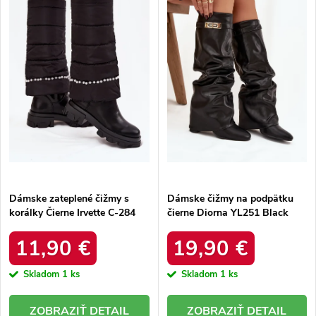
e
Abecedne
s
p
p
r
r
o
o
d
d
u
u
k
k
t
t
o
o
v
v
Dámske zateplené čižmy s
Dámske čižmy na podpätku
korálky Čierne Irvette C-284
čierne Diorna YL251 Black
Black
11,90 €
19,90 €
Skladom
1 ks
Skladom
1 ks
DETAIL
DETAIL