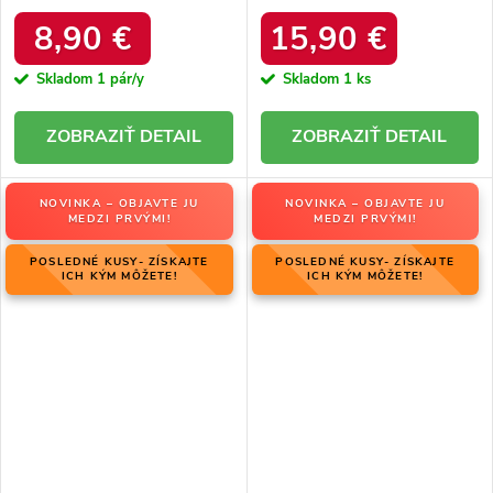
produktu 1335 Black
hrubom podpätku s ozdobným
zipsom, kód produktu 168-500
8,90 €
15,90 €
GREEN
Skladom
1 pár/y
Skladom
1 ks
DETAIL
DETAIL
NOVINKA – OBJAVTE JU
NOVINKA – OBJAVTE JU
MEDZI PRVÝMI!
MEDZI PRVÝMI!
POSLEDNÉ KUSY- ZÍSKAJTE
POSLEDNÉ KUSY- ZÍSKAJTE
ICH KÝM MÔŽETE!
ICH KÝM MÔŽETE!