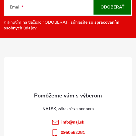
v
á
Email
ODOBERAŤ
k
p
y
ä
Kliknutím na tlačidlo "ODOBERAŤ" súhlasíte
so
spracovaním
v
osobných údajov
t
ý
i
p
e
i
s
u
NAJ.SK
info
@
naj.sk
0950582281