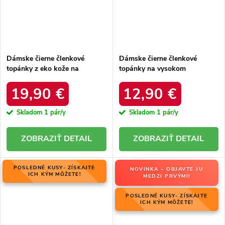
Dámske čierne členkové
Dámske čierne členkové
topánky z eko kože na
topánky na vysokom
širokom podpätku, kód
podpätku, kód produktu KL-
produktu 4218
723
19,90 €
12,90 €
Skladom
1 pár/y
Skladom
1 pár/y
DETAIL
DETAIL
POSLEDNÉ KUSY- ZÍSKAJTE
NOVINKA – OBJAVTE JU
ICH KÝM MÔŽETE!
MEDZI PRVÝMI!
POSLEDNÉ KUSY- ZÍSKAJTE
ICH KÝM MÔŽETE!