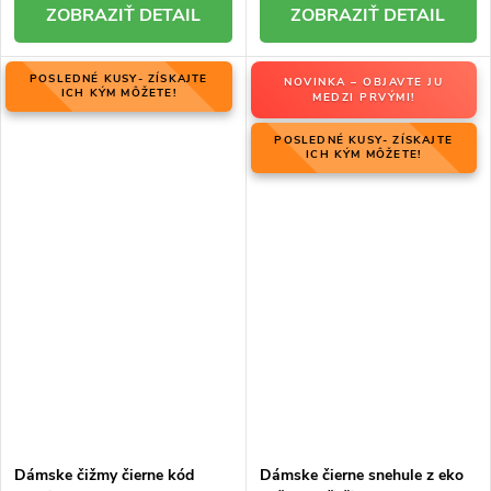
DETAIL
DETAIL
POSLEDNÉ KUSY- ZÍSKAJTE
NOVINKA – OBJAVTE JU
ICH KÝM MÔŽETE!
MEDZI PRVÝMI!
POSLEDNÉ KUSY- ZÍSKAJTE
ICH KÝM MÔŽETE!
Dámske čižmy čierne kód
Dámske čierne snehule z eko