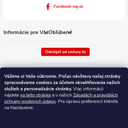
Facebook naj.sk
Informácie pre Vás
Obľúbené
Odstúpiť od zmluvy tu
Aktuálne ceny tovaru
Vážime si Vaše súkromie.
Počas návštevy našej stránky
platné od : 7/8/2026
spracovávame cookies za účelom skvalitňovania našich
služieb a personalizácie stránky.
Viac informácii
nájdete
na tejto stránke
a v našich
Zásadách a pravidlách
ochrany osobných údajov
. Pre úpravu preferencií kliknite
na Nastavenie.