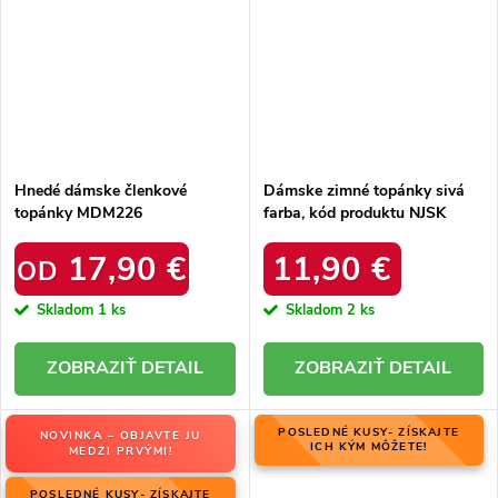
Hnedé dámske členkové
Dámske zimné topánky sivá
topánky MDM226
farba, kód produktu NJSK
R103
17,90 €
11,90 €
OD
Skladom
1 ks
Skladom
2 ks
DETAIL
DETAIL
POSLEDNÉ KUSY- ZÍSKAJTE
NOVINKA – OBJAVTE JU
ICH KÝM MÔŽETE!
MEDZI PRVÝMI!
POSLEDNÉ KUSY- ZÍSKAJTE