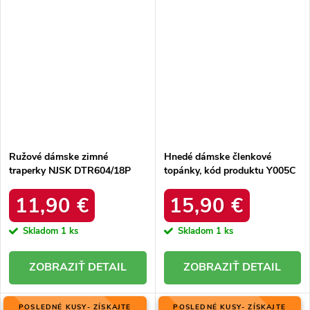
Ružové dámske zimné
Hnedé dámske členkové
traperky NJSK DTR604/18P
topánky, kód produktu Y005C
11,90 €
15,90 €
Skladom
1 ks
Skladom
1 ks
DETAIL
DETAIL
POSLEDNÉ KUSY- ZÍSKAJTE
POSLEDNÉ KUSY- ZÍSKAJTE