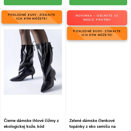
POSLEDNÉ KUSY- ZÍSKAJTE
NOVINKA – OBJAVTE JU
ICH KÝM MÔŽETE!
MEDZI PRVÝMI!
POSLEDNÉ KUSY- ZÍSKAJTE
ICH KÝM MÔŽETE!
Čierne dámske ihlové čižmy z
Zelené dámske členkové
ekologickej kože, kód
topánky z eko semišu na