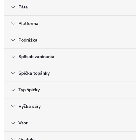
Päta
Platforma
Podrážka
Spôsob zapínania
Špička topánky
Typ špičky
Výška sáry
Vzor
Opätok