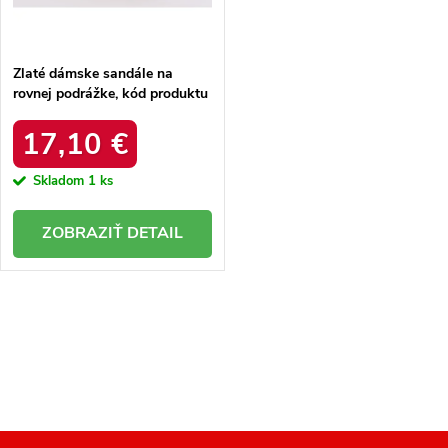
t
o
o
v
v
Zlaté dámske sandále na
rovnej podrážke, kód produktu
JH91P
17,10 €
Skladom
1 ks
DETAIL
O
v
l
á
d