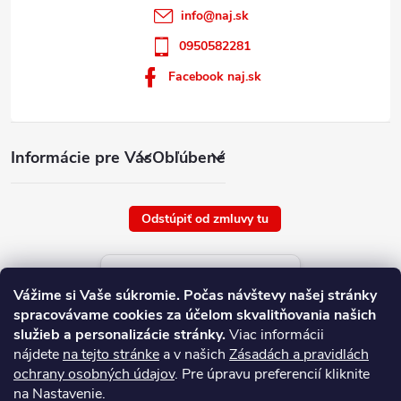
info
@
naj.sk
0950582281
Facebook naj.sk
Informácie pre Vás
Obľúbené
Odstúpiť od zmluvy tu
Aktuálne ceny tovaru
Vážime si Vaše súkromie.
Počas návštevy našej stránky
platné od : 7/8/2026
spracovávame cookies za účelom skvalitňovania našich
služieb a personalizácie stránky.
Viac informácii
nájdete
na tejto stránke
a v našich
Zásadách a pravidlách
ochrany osobných údajov
. Pre úpravu preferencií kliknite
na Nastavenie.