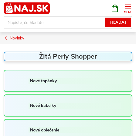
Prejsť
NÁKUPN
KOŠÍK
na
obsah
HĽADAŤ
Novinky
Žltá Perly Shopper
Nové topánky
Nové kabelky
Nové oblečenie