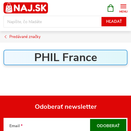
Prejsť
NÁKUPN
KOŠÍK
na
obsah
HĽADAŤ
Predávané značky
PHIL France
Odoberať newsletter
Z
á
Email
ODOBERAŤ