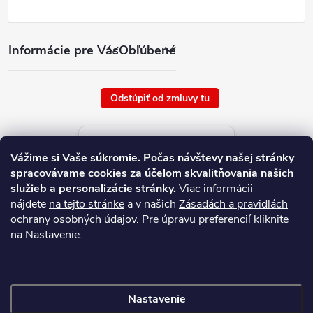
Informácie pre Vás
Obľúbené
Odstúpiť od zmluvy tu
Aktuálne ceny tovaru
Vážime si Vaše súkromie.
Počas návštevy našej stránky
platné od : 7/8/2026
spracovávame cookies za účelom skvalitňovania našich
služieb a personalizácie stránky.
Viac informácii
nájdete
na tejto stránke
a v našich
Zásadách a pravidlách
ochrany osobných údajov
. Pre úpravu preferencií kliknite
na Nastavenie.
Nastavenie