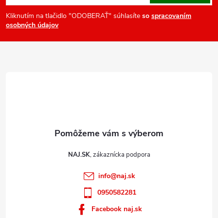
p
ä
Kliknutím na tlačidlo "ODOBERAŤ" súhlasíte
so
spracovaním
osobných údajov
t
i
e
NAJ.SK
info
@
naj.sk
0950582281
Facebook naj.sk