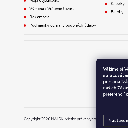
Moja objednávka
Kabelky
Výmena / Vrátenie tovaru
Batohy
Reklamácia
Podmienky ochrany osobných údajov
Vážime si 
spracovávam
Aktuálne
personalizá
našich
Zása
platné o
preferencií 
Copyright 2026
NAJ.SK
. Všetky práva vyhradené.
Nastaven