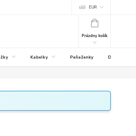
varu
Reklamácia
Podmienky ochrany osobných údajov
EUR
NÁKUPNÝ
KOŠÍK
Prázdny košík
ožky
Kabelky
Peňaženky
Drogéria