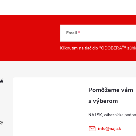
Email
Kliknutím na tlačidlo "ODOBERAŤ" súhl
é
NAJ.SK
ky
info
@
naj.sk