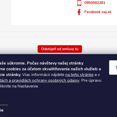
0950582281
Facebook naj.sk
Odstúpiť od zmluvy tu
Vaše súkromie.
Počas návštevy našej stránky
e cookies za účelom skvalitňovania našich služieb a
 ceny tovaru
cie stránky.
Viac informácii nájdete
na tejto stránke
a v
dách a pravidlách ochrany osobných údajov
. Pre úpravu
d : 8/8/2026
kliknite na Nastavenie.
ie