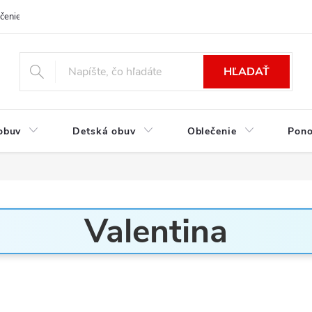
čenie a platba
Kontakt
Moja objednávka
Výmena / Vrátenie to
HĽADAŤ
obuv
Detská obuv
Oblečenie
Pon
Valentina