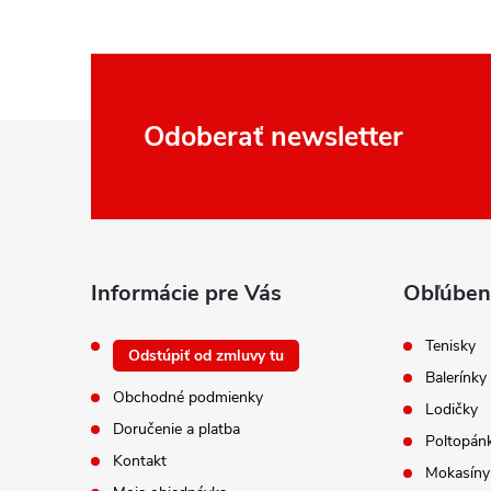
Z
Odoberať newsletter
á
p
ä
t
i
Informácie pre Vás
Obľúben
e
Tenisky
Odstúpiť od zmluvy tu
Balerínky
Obchodné podmienky
Lodičky
Doručenie a platba
Poltopán
Kontakt
Mokasíny