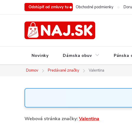
Prejsť
Odstúpiť od zmluvy tu
Obchodné podmienky
Doru
na
obsah
Novinky
Dámska obuv
Pánska 
Domov
Predávané značky
Valentina
Webová stránka značky:
Valentina