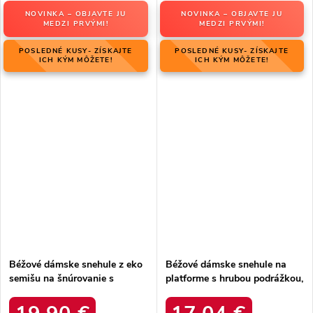
NOVINKA – OBJAVTE JU
NOVINKA – OBJAVTE JU
MEDZI PRVÝMI!
MEDZI PRVÝMI!
POSLEDNÉ KUSY- ZÍSKAJTE
POSLEDNÉ KUSY- ZÍSKAJTE
ICH KÝM MÔŽETE!
ICH KÝM MÔŽETE!
Béžové dámske snehule z eko
Béžové dámske snehule na
semišu na šnúrovanie s
platforme s hrubou podrážkou,
hrubšou podrážkou, kód
zateplené, kód produktu 85-
produktu C3016 BEIGE
925 KHAKI