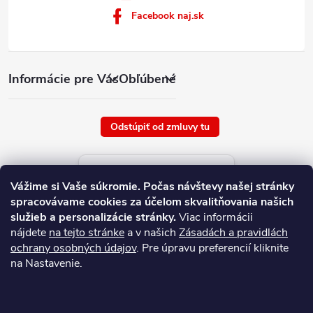
Facebook naj.sk
Informácie pre Vás
Obľúbené
Odstúpiť od zmluvy tu
Aktuálne ceny tovaru
Vážime si Vaše súkromie.
Počas návštevy našej stránky
platné od : 7/8/2026
spracovávame cookies za účelom skvalitňovania našich
služieb a personalizácie stránky.
Viac informácii
nájdete
na tejto stránke
a v našich
Zásadách a pravidlách
ochrany osobných údajov
. Pre úpravu preferencií kliknite
na Nastavenie.