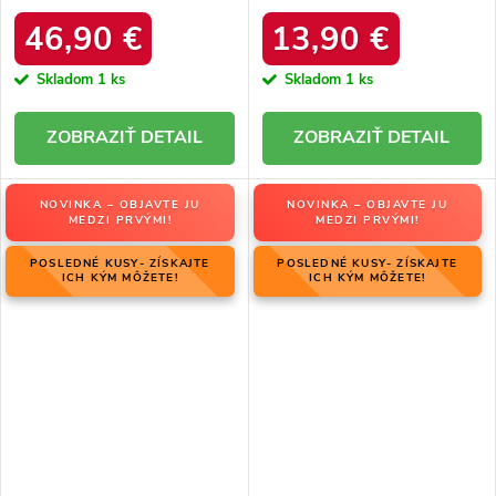
DFSH37005 Čierne
platforma – 20219-4K
LEOPARD
46,90 €
13,90 €
Skladom
1 ks
Skladom
1 ks
DETAIL
DETAIL
NOVINKA – OBJAVTE JU
NOVINKA – OBJAVTE JU
MEDZI PRVÝMI!
MEDZI PRVÝMI!
POSLEDNÉ KUSY- ZÍSKAJTE
POSLEDNÉ KUSY- ZÍSKAJTE
ICH KÝM MÔŽETE!
ICH KÝM MÔŽETE!