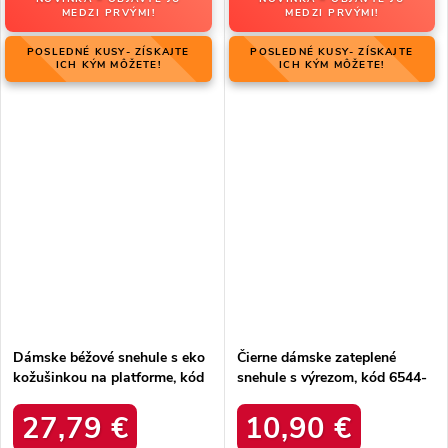
MEDZI PRVÝMI!
MEDZI PRVÝMI!
POSLEDNÉ KUSY- ZÍSKAJTE
POSLEDNÉ KUSY- ZÍSKAJTE
ICH KÝM MÔŽETE!
ICH KÝM MÔŽETE!
Dámske béžové snehule s eko
Čierne dámske zateplené
kožušinkou na platforme, kód
snehule s výrezom, kód 6544-
produktu MM274380 BEŻ
21
27,79 €
10,90 €