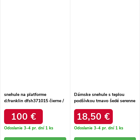
snehule na platforme
Dámske snehule s teplou
d.franklin dfsh371015 čierne /
podšívkou tmavo šedé serenne
DFSH371015 BLACK
/ Y145 KHAKI
100 €
18,50 €
Odoslanie 3-4 pr. dní
1 ks
Odoslanie 3-4 pr. dní
1 ks