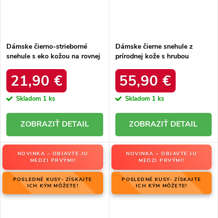
Dámske čierno-strieborné
Dámske čierne snehule z
snehule s eko kožou na rovnej
prírodnej kože s hrubou
podrážke, kód produktu 23-
podrážkou a zateplením, kód
34586 SREBRNY
produktu OO274A206
21,90 €
55,90 €
Skladom
1 ks
Skladom
1 ks
DETAIL
DETAIL
NOVINKA – OBJAVTE JU
NOVINKA – OBJAVTE JU
MEDZI PRVÝMI!
MEDZI PRVÝMI!
POSLEDNÉ KUSY- ZÍSKAJTE
POSLEDNÉ KUSY- ZÍSKAJTE
ICH KÝM MÔŽETE!
ICH KÝM MÔŽETE!