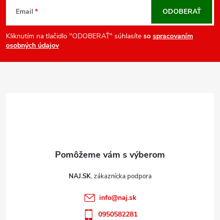
v
á
Email
ODOBERAŤ
k
p
y
ä
Kliknutím na tlačidlo "ODOBERAŤ" súhlasíte
so
spracovaním
v
osobných údajov
t
ý
i
p
e
i
s
u
NAJ.SK
info
@
naj.sk
0950582281