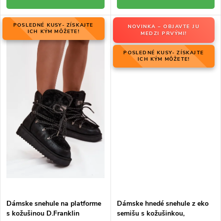
POSLEDNÉ KUSY- ZÍSKAJTE
NOVINKA – OBJAVTE JU
ICH KÝM MÔŽETE!
MEDZI PRVÝMI!
POSLEDNÉ KUSY- ZÍSKAJTE
ICH KÝM MÔŽETE!
Dámske snehule na platforme
Dámske hnedé snehule z eko
s kožušinou D.Franklin
semišu s kožušinkou,