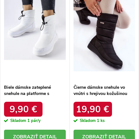
e
Abecedne
s
p
p
r
r
o
o
d
d
u
u
k
k
t
t
o
o
v
v
Biele dámske zateplené
Čierne dámske snehule vo
snehule na platforme s
vnútri s hrejivou kožušinou
okrúhlou špičkou Inna TX5002
zateplené kód 22SN26-5028
WHITE
BLACK
9,90 €
19,90 €
Skladom
1 pár/y
Skladom
1 ks
DETAIL
DETAIL