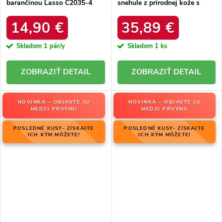
barančinou Lasso C2035-4
snehule z prírodnej kože s
KHAKI
hrubou kožušinou, kód
produktu W5821 COFFEE
14,90 €
35,89 €
Skladom
1 pár/y
Skladom
1 ks
DETAIL
DETAIL
NOVINKA – OBJAVTE JU
NOVINKA – OBJAVTE JU
MEDZI PRVÝMI!
MEDZI PRVÝMI!
POSLEDNÉ KUSY- ZÍSKAJTE
POSLEDNÉ KUSY- ZÍSKAJTE
ICH KÝM MÔŽETE!
ICH KÝM MÔŽETE!