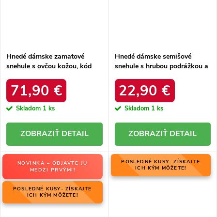
Hnedé dámske zamatové
Hnedé dámske semišové
snehule s ovčou kožou, kód
snehule s hrubou podrážkou a
06769-02/00-4 ZIEMIA
zateplením z ovčej kože, kód
produktu OO274A098
71,90 €
22,90 €
Skladom
1 ks
Skladom
1 ks
DETAIL
DETAIL
POSLEDNÉ KUSY- ZÍSKAJTE
NOVINKA – OBJAVTE JU
ICH KÝM MÔŽETE!
MEDZI PRVÝMI!
POSLEDNÉ KUSY- ZÍSKAJTE
ICH KÝM MÔŽETE!