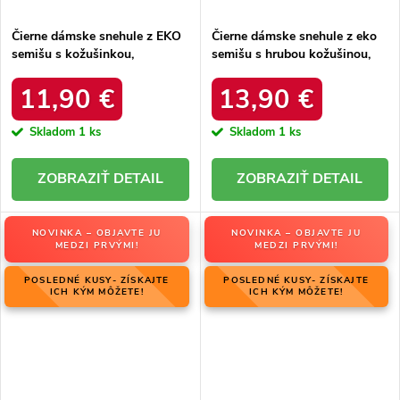
Čierne dámske snehule z EKO
Čierne dámske snehule z eko
semišu s kožušinkou,
semišu s hrubou kožušinou,
platforma, M563 BLACK
kód produktu 20213-4A
BLACK
11,90 €
13,90 €
Skladom
1 ks
Skladom
1 ks
DETAIL
DETAIL
NOVINKA – OBJAVTE JU
NOVINKA – OBJAVTE JU
MEDZI PRVÝMI!
MEDZI PRVÝMI!
POSLEDNÉ KUSY- ZÍSKAJTE
POSLEDNÉ KUSY- ZÍSKAJTE
ICH KÝM MÔŽETE!
ICH KÝM MÔŽETE!