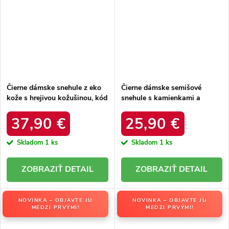
Čierne dámske snehule z eko
Čierne dámske semišové
kože s hrejivou kožušinou, kód
snehule s kamienkami a
produktu DFSH370011
kožušinkou, kód produktu
BLACK
W8009 BLACK
37,90 €
25,90 €
Skladom
1 ks
Skladom
1 ks
DETAIL
DETAIL
NOVINKA – OBJAVTE JU
NOVINKA – OBJAVTE JU
MEDZI PRVÝMI!
MEDZI PRVÝMI!