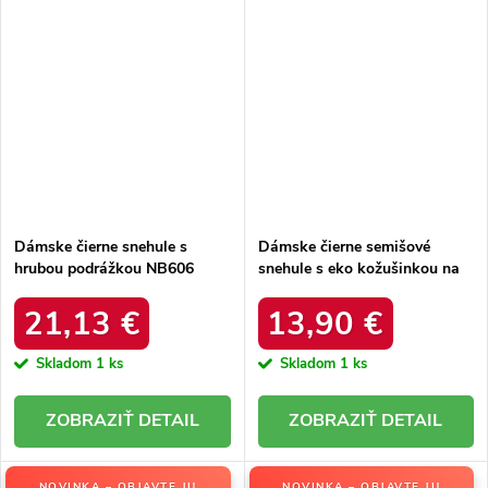
Dámske čierne snehule s
Dámske čierne semišové
hrubou podrážkou NB606
snehule s eko kožušinkou na
BLACK
zimu, kód produktu 20213-4A
BLACK
21,13 €
13,90 €
Skladom
1 ks
Skladom
1 ks
DETAIL
DETAIL
NOVINKA – OBJAVTE JU
NOVINKA – OBJAVTE JU