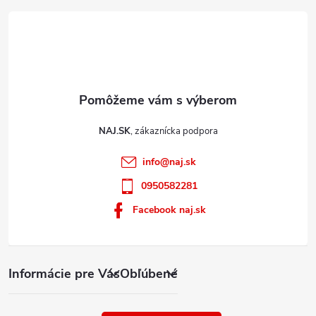
NAJ.SK
info
@
naj.sk
0950582281
Facebook naj.sk
Informácie pre Vás
Obľúbené