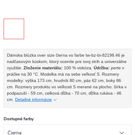
Dámska blúzka over size čierna vo farbe tw-bz-bi-82198.46 je
nadčasovým kúskom, ktorý oceníte pre svoj strih a univerzálne
využitie.
Zloženie materiálu:
100 % viskóza.
Údržba:
perte v
práčke na 30 °C.
Modelka má na sebe veľkosť S. Rozmery
modelky: výška 173 cm, hrudník 80 cm, pás 62 cm, boky 86
cm.
Rozmery produktu vo veľkosti S merané na plocho: šírka v
podpazuší - 59 cm, celková dĺžka - 70 cm, dĺžka rukáva - 46
cm.
Detailné informácie
Dostupné farby