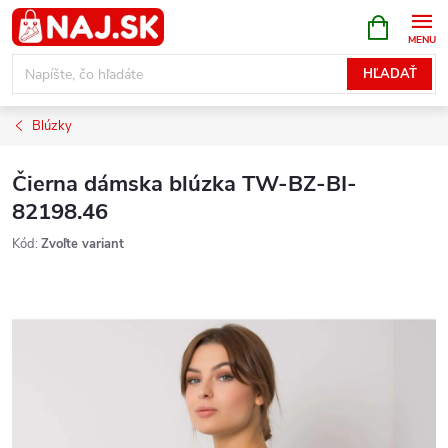
Prejsť
NÁKUPN
KOŠÍK
na
obsah
HĽADAŤ
Blúzky
Čierna dámska blúzka TW-BZ-BI-
82198.46
Kód:
Zvoľte variant