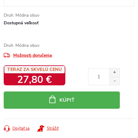
Druh: Módna obuv
Dostupná veľkosť
Druh: Módna obuv
Možnosti doručenia
TERAZ ZA SKVELÚ CENU
27,80 €
Jednotková
cena:
KÚPIŤ
Opýtať sa
Strážiť