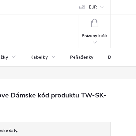
varu
Reklamácia
Podmienky ochrany osobných údajov
EUR
NÁKUPNÝ
KOŠÍK
Prázdny košík
ožky
Kabelky
Peňaženky
Drogéria
ve Dámske kód produktu TW-SK-
ke šaty.