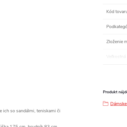
Kód tovar
Podkategó
Zloženie m
Veľkostná 
Produkt nájde
Dámske 
 ich so sandálmi, teniskami či
výška 175 cm, hrudník 83 cm,