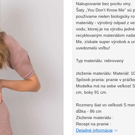
Nakupovanie bez pocitu viny.
Šaty „You Don't Know Me“ sú p
používame nielen biologicky r
materiály - výrobný odpad z ve
vodu, ktorej je na výrobu jedné
recyklovaným materiálom naše 
Me, získate super výrobok a u
uvedomelú voľbu!
Typ materiálu: rebrovaný
zloženie materiálu: Materiál: 
Spôsob prania: pranie v práčke
Modelka má na sebe veľkosť S
cm, boky 91 cm.
Rozmery šiat vo veľkosti S me
dĺžka - 86 cm
Zloženie materiálu :
Recept na pranie :
Detailné informácie