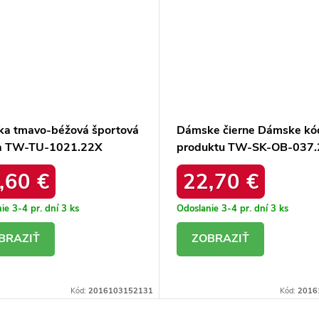
a tmavo-béžová športová
Dámske čierne Dámske kó
a TW-TU-1021.22X
produktu TW-SK-OB-037.
,60 €
22,70 €
ie 3-4 pr. dní
3 ks
Odoslanie 3-4 pr. dní
3 ks
ETAIL
DETAIL
Kód:
2016103152131
Kód:
2016