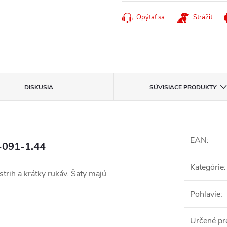
cena:
Opýtať sa
Strážiť
DISKUSIA
SÚVISIACE PRODUKTY
EAN
:
-091-1.44
Kategórie
:
trih a krátky rukáv. Šaty majú
Pohlavie
:
Určené pr