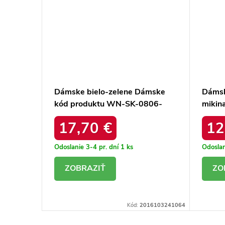
Dámske bielo-zelene Dámske
Dámsk
a pre
kód produktu WN-SK-0806-
mikin
-SK-G-
5.44
17,70 €
12
Odoslanie 3-4 pr. dní
1 ks
Odoslan
DETAIL
D
16102811923
Kód:
2016103241064