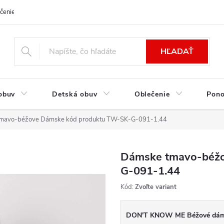
čenie a platba
Kontakt
Moja objednávka
Výmena / Vrátenie to
HĽADAŤ
obuv
Detská obuv
Oblečenie
Pon
mavo-béžove Dámske kód produktu TW-SK-G-091-1.44
Dámske tmavo-béžo
G-091-1.44
Kód:
Zvoľte variant
DON'T KNOW ME Béžové dáms