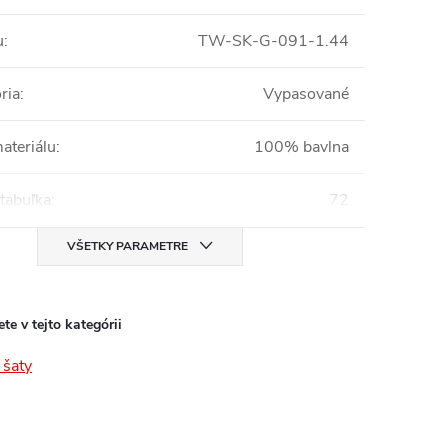
u
:
TW-SK-G-091-1.44
ria
:
Vypasované
ateriálu
:
100% bavlna
tabuľka
:
72
VŠETKY PARAMETRE
te v tejto kategórii
šaty