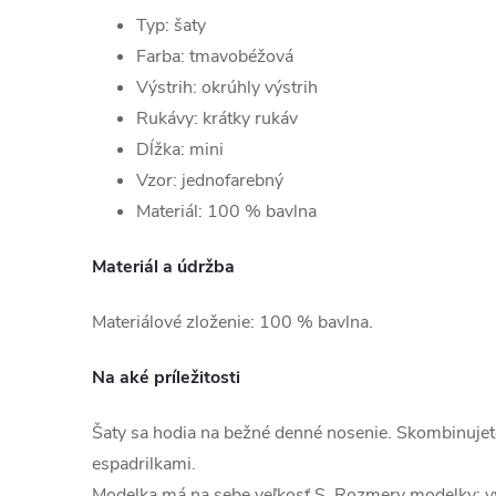
Typ: šaty
Farba: tmavobéžová
Výstrih: okrúhly výstrih
Rukávy: krátky rukáv
Dĺžka: mini
Vzor: jednofarebný
Materiál: 100 % bavlna
Materiál a údržba
Materiálové zloženie: 100 % bavlna.
Na aké príležitosti
Šaty sa hodia na bežné denné nosenie. Skombinujete
espadrilkami.
Modelka má na sebe veľkosť S. Rozmery modelky: 