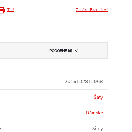
Tlač
Značka:
Fact - NAJ
PODOBNÉ (6)
2016102812968
Šaty
Dámske
e
:
Dámy