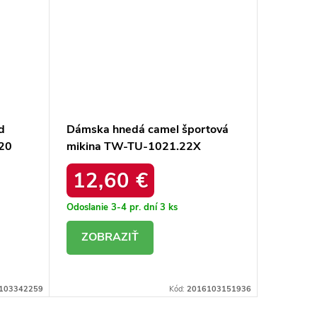
d
Dámska hnedá camel športová
Dámske
20
mikina TW-TU-1021.22X
produk
12,60 €
20,
Odoslanie 3-4 pr. dní
3 ks
Odoslanie
DETAIL
DE
103342259
Kód:
2016103151936