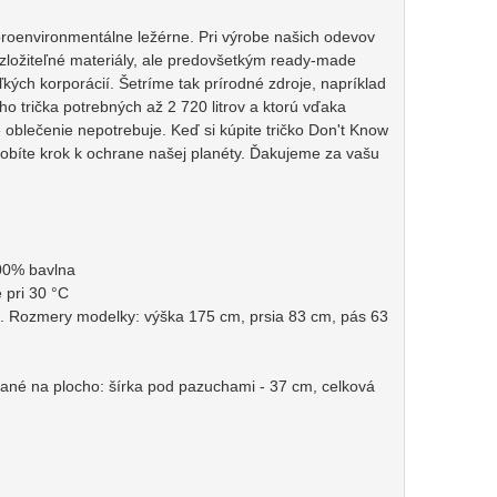
roenvironmentálne ležérne. Pri výrobe našich odevov
ozložiteľné materiály, ale predovšetkým ready-made
ľkých korporácií. Šetríme tak prírodné zdroje, napríklad
ho trička potrebných až 2 720 litrov a ktorú vďaka
oblečenie nepotrebuje. Keď si kúpite tričko Don't Know
robíte krok k ochrane našej planéty. Ďakujeme za vašu
100% bavlna
 pri 30 °C
. Rozmery modelky: výška 175 cm, prsia 83 cm, pás 63
rané na plocho: šírka pod pazuchami - 37 cm, celková