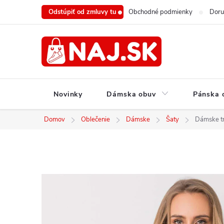
Prejsť
Odstúpiť od zmluvy tu
Obchodné podmienky
Doru
na
obsah
Novinky
Dámska obuv
Pánska 
Domov
Oblečenie
Dámske
Šaty
Dámske t