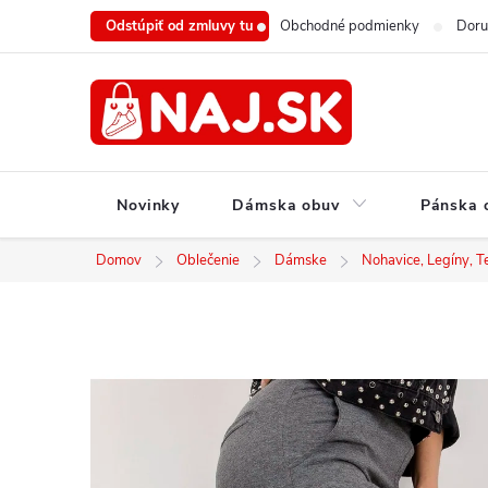
Prejsť
Odstúpiť od zmluvy tu
Obchodné podmienky
Doru
na
obsah
Novinky
Dámska obuv
Pánska 
Domov
Oblečenie
Dámske
Nohavice, Legíny, T