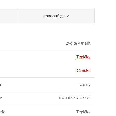
PODOBNÉ (6)
Zvoľte variant
Tepláky
Dámske
e
:
Dámy
u
:
RV-DR-5222.59
ria
:
Tepláky