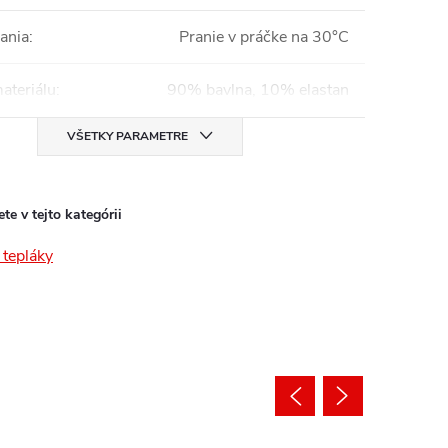
ania
:
Pranie v práčke na 30°C
ateriálu
:
90% bavlna, 10% elastan
VŠETKY PARAMETRE
te v tejto kategórii
tepláky