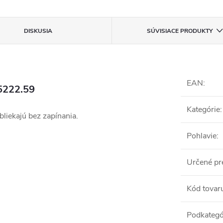
DISKUSIA
SÚVISIACE PRODUKTY
EAN
:
5222.59
Kategórie
:
liekajú bez zapínania.
Pohlavie
:
Určené pr
Kód tovar
Podkategó