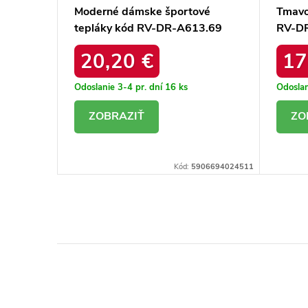
pláky
Moderné dámske športové
Tmavo
tepláky kód RV-DR-A613.69
RV-D
20,20 €
17
Odoslanie 3-4 pr. dní
16 ks
Odoslan
DETAIL
D
06694109621
Kód:
5906694024511