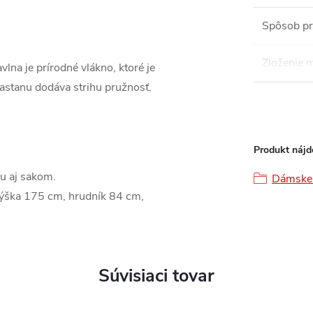
Spôsob pr
Zloženie m
lna je prírodné vlákno, ktoré je
lastanu dodáva strihu pružnosť.
Produkt nájde
ou aj sakom.
Dámske 
výška 175 cm, hrudník 84 cm,
Súvisiaci tovar