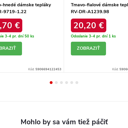
-hnedé dámske tepláky
Tmavo-fialové dámske tep
R-9719-1.22
RV-DR-A1239.98
,70 €
20,20 €
ie 3-4 pr. dní
50 ks
Odoslanie 3-4 pr. dní
1 ks
ETAIL
DETAIL
Kód:
5906694122453
Kód:
5906