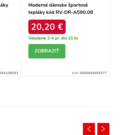
láky
Moderné dámske športové
Modern
tepláky kód RV-DR-A590.08
teplák
20,20 €
20,
Odoslanie 3-4 pr. dní
10 ks
Odoslanie
DETAIL
DE
694109591
Kód:
5906694055577