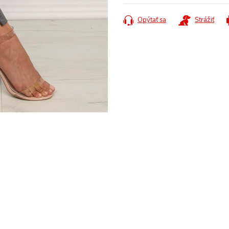
cena:
Opýtať sa
Strážiť