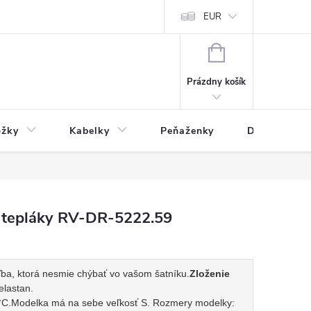
varu
Reklamácia
Podmienky ochrany osobných údajov
EUR
NÁKUPNÝ
KOŠÍK
Prázdny košík
ožky
Kabelky
Peňaženky
Drogéria
 tepláky RV-DR-5222.59
ľba, ktorá nesmie chýbať vo vašom šatníku.
Zloženie
elastan.
°C.
Modelka má na sebe veľkosť S. Rozmery modelky: