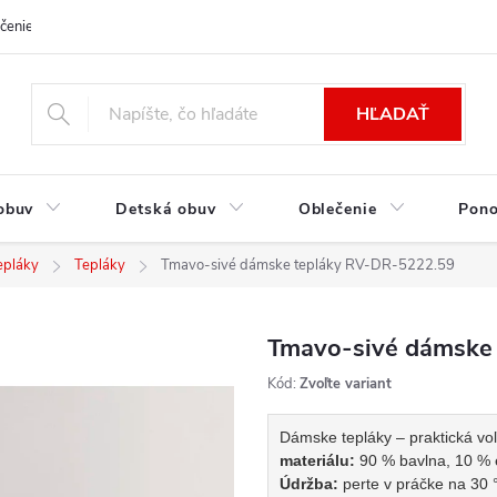
čenie a platba
Kontakt
Moja objednávka
Výmena / Vrátenie to
HĽADAŤ
obuv
Detská obuv
Oblečenie
Pon
epláky
Tepláky
Tmavo-sivé dámske tepláky RV-DR-5222.59
Tmavo-sivé dámske
Kód:
Zvoľte variant
Dámske tepláky – praktická vo
materiálu:
90 % bavlna, 10 % 
Údržba:
perte v práčke na 30 