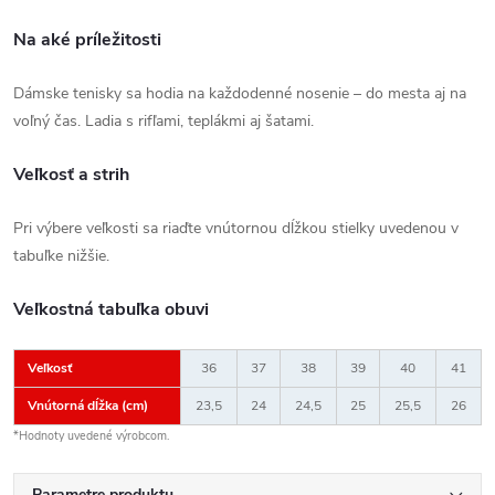
Na aké príležitosti
Dámske tenisky sa hodia na každodenné nosenie – do mesta aj na
voľný čas. Ladia s rifľami, teplákmi aj šatami.
Veľkosť a strih
Pri výbere veľkosti sa riaďte vnútornou dĺžkou stielky uvedenou v
tabuľke nižšie.
Veľkostná tabuľka obuvi
Veľkosť
36
37
38
39
40
41
Vnútorná dĺžka (cm)
23,5
24
24,5
25
25,5
26
*Hodnoty uvedené výrobcom.
Parametre produktu