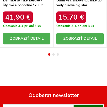
Dámske tenisky, béžové –
Dámske členkové topánky do
štýlové a pohodlné / 79635
vody ružové big star
BEŻOWY
nn274a800 /
41,90 €
15,70 €
Odoslanie 3-4 pr. dní
3 ks
Odoslanie 3-4 pr. dní
3 ks
DETAIL
DETAIL
Odoberať newsletter
Z