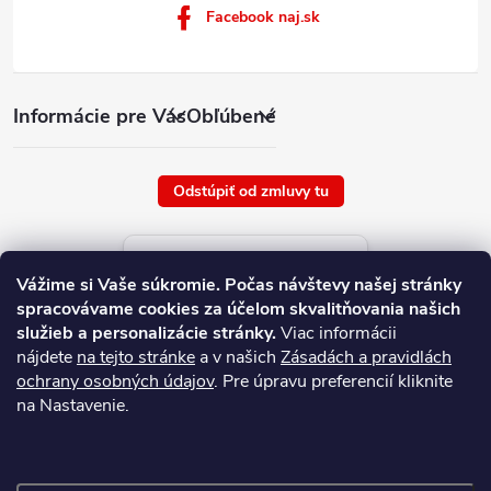
Facebook naj.sk
Informácie pre Vás
Obľúbené
Odstúpiť od zmluvy tu
Aktuálne ceny tovaru
Vážime si Vaše súkromie.
Počas návštevy našej stránky
platné od : 9/8/2026
spracovávame cookies za účelom skvalitňovania našich
služieb a personalizácie stránky.
Viac informácii
nájdete
na tejto stránke
a v našich
Zásadách a pravidlách
ochrany osobných údajov
. Pre úpravu preferencií kliknite
na Nastavenie.