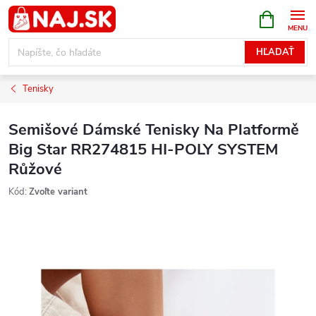
Prejsť
NÁKUPN
KOŠÍK
na
obsah
HĽADAŤ
Tenisky
Semišové Dámské Tenisky Na Platformě
Big Star RR274815 HI-POLY SYSTEM
Růžové
Kód:
Zvoľte variant