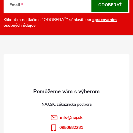
á
Email
ODOBERAŤ
p
ä
Kliknutím na tlačidlo "ODOBERAŤ" súhlasíte
so
spracovaním
osobných údajov
t
i
e
NAJ.SK
info
@
naj.sk
0950582281