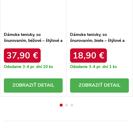
Dámske tenisky, so
Dámske tenisky, so
šnurovaním, béžové – štýlové a
šnurovaním, biele – štýlové a
pohodlné / uu274009
pohodlné / SJ2707-3
WHT/NAVY
37,90 €
18,90 €
Odoslanie 3-4 pr. dní
10 ks
Odoslanie 3-4 pr. dní
1 ks
DETAIL
DETAIL