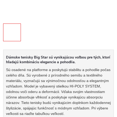
Dámske tenisky Big Star sú vynikajúcou voľbou pre tých, ktorí
hľadajú kombináciu elegancie a pohodlia.
Sú osadené na platforme a poskytujú stabilitu a pohodlie počas
celého dňa. Sú vyrobené z prírodného semišu a textilného
materiálu, vyznačujú sa výnimočnou odolnosťou a elegantným
vzhľadom. Model je vybavený stielkou HI-POLY SYSTEM,
odolnou voči oderu a deformácii. Vďaka svojim vlastnostiam
účinne absorbuje vlhkosť a poskytuje vynikajúcu absorpciu
nárazov. Tieto tenisky budú vynikajúcim doplnkom každodennej
štylizácie, spájajúc funkčnosť s módnym vzhľadom. Pri výbere
veľkosti sa riaďte tabuľkou veľkostí.