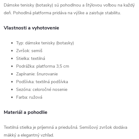
Dámske tenisky (botasky) sú pohodlnou a štýlovou voľbou na každý
deň. Pohodlná platforma pridáva na výške a zaisťuje stabilitu.
Vlastnosti a vyhotovenie
Typ: dámske tenisky (botasky)
Zvršok: semiš
Stielka: textilná
Podrážka: platforma 3,5 cm
Zapínanie: šnurovanie
Podšívka: textilná podšívka
Sezóna: celoročné nosenie
Farba: ružová
Materiál a pohodlie
Textilná stielka je príjemná a priedušná. Semišový zvršok dodáva
mäkký a elegantný vzhľad.