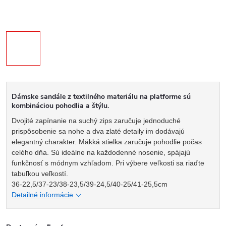
Dámske sandále z textilného materiálu na platforme sú
kombináciou pohodlia a štýlu.
Dvojité zapínanie na suchý zips zaručuje jednoduché
prispôsobenie sa nohe a dva zlaté detaily im dodávajú
elegantný charakter. Mäkká stielka zaručuje pohodlie počas
celého dňa. Sú ideálne na každodenné nosenie, spájajú
funkčnosť s módnym vzhľadom. Pri výbere veľkosti sa riaďte
tabuľkou veľkostí.
36-22,5/37-23/38-23,5/39-24,5/40-25/41-25,5cm
Detailné informácie