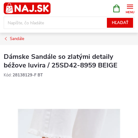
Prejsť
NÁKUPN
KOŠÍK
na
obsah
HĽADAŤ
Sandále
Dámske Sandále so zlatými detaily
béžove luvira / 25SD42-8959 BEIGE
Kód:
28138129-F BT