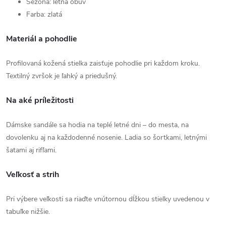
Sezóna: letná obuv
Farba: zlatá
Materiál a pohodlie
Profilovaná kožená stielka zaisťuje pohodlie pri každom kroku.
Textilný zvršok je ľahký a priedušný.
Na aké príležitosti
Dámske sandále sa hodia na teplé letné dni – do mesta, na
dovolenku aj na každodenné nosenie. Ladia so šortkami, letnými
šatami aj rifľami.
Veľkosť a strih
Pri výbere veľkosti sa riaďte vnútornou dĺžkou stielky uvedenou v
tabuľke nižšie.