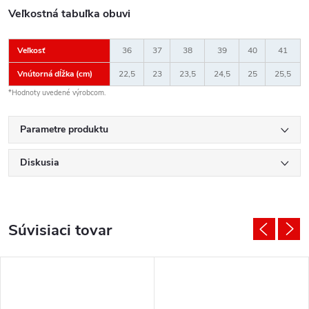
Veľkostná tabuľka obuvi
Veľkosť
36
37
38
39
40
41
Vnútorná dĺžka (cm)
22,5
23
23,5
24,5
25
25,5
*Hodnoty uvedené výrobcom.
Parametre produktu
Diskusia
Súvisiaci tovar