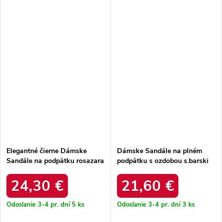
Elegantné čierne Dámske
Dámske Sandále na plném
Sandále na podpätku rosazara
podpätku s ozdobou s.barski
/ 24SD35-6815 BLACK
kv51-002 ružové zlato / KV51-
002 ROSE
24,30 €
21,60 €
Odoslanie 3-4 pr. dní
5 ks
Odoslanie 3-4 pr. dní
3 ks