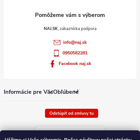
NAJ.SK
info
@
naj.sk
0950582281
Facebook naj.sk
Informácie pre Vás
Obľúbené
Odstúpiť od zmluvy tu
Aktuálne ceny tovaru