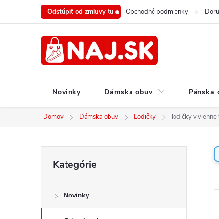
Prejsť
Odstúpiť od zmluvy tu
Obchodné podmienky
Doru
na
obsah
Novinky
Dámska obuv
Pánska 
Domov
Dámska obuv
Lodičky
lodičky vivienn
B
Preskočiť
Kategórie
o
kategórie
č
n
Novinky
ý
a
p