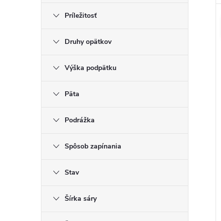
Príležitosť
Druhy opätkov
Výška podpätku
Päta
Podrážka
Spôsob zapínania
Stav
Šírka sáry