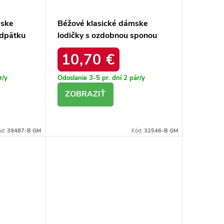
mske
Béžové klasické dámske
odpätku
lodičky s ozdobnou sponou
Helli QQ401 BEIGE
10,70 €
r/y
Odoslanie 3-5 pr. dní
2 pár/y
DETAIL
ód:
39487-B GM
Kód:
32546-B GM