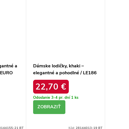
gantné a
Dámske lodičky, khaki –
Ż EURO
elegantné a pohodlné / LE186
KHAKI
22,70 €
Odoslanie 3-4 pr. dní
1 ks
DETAIL
8144155-21 BT
Kód:
28144013-19 BT