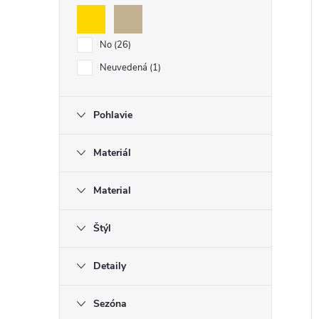
No
26
Neuvedená
1
Pohlavie
Materiál
Material
Štýl
Detaily
Sezóna