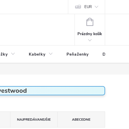
varu
Reklamácia
Podmienky ochrany osobných údajov
EUR
NÁKUPNÝ
KOŠÍK
Prázdny košík
ožky
Kabelky
Peňaženky
Drogéria
 westwood
NAJPREDÁVANEJŠIE
ABECEDNE