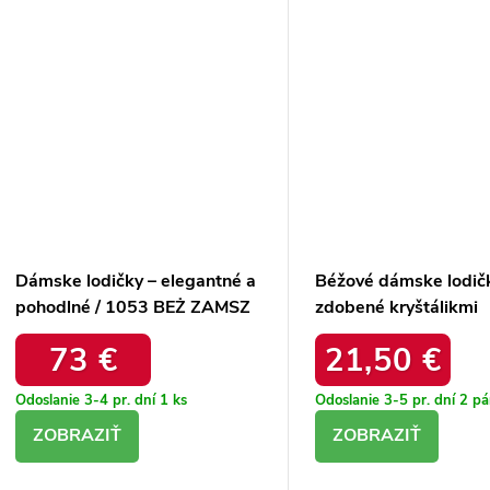
Dámske lodičky – elegantné a
Béžové dámske lodič
pohodlné / 1053 BEŻ ZAMSZ
zdobené kryštálikmi
Bernadetta B8330-4
73 €
21,50 €
CHAMPAGNE
Odoslanie 3-4 pr. dní
1 ks
Odoslanie 3-5 pr. dní
2 pá
DETAIL
DETAIL