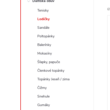
Dámska obuv
a
e
6
Tenisky
n
n
e
Lodičky
i
ý
l
e
Sandále
Poltopánky
i
r
s
Balerínky
o
Mokasíny
r
u
Šľapky, papuče
o
k
Členkové topánky
t
u
Topánky Jeseň / zima
o
k
v
Čižmy
t
Snehule
o
v
Gumáky