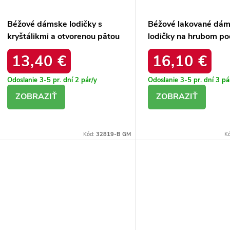
Béžové dámske lodičky s
Béžové lakované dá
kryštálikmi a otvorenou pätou
lodičky na hrubom p
Lessor 2773CW BEIGE
Mia CL012 BEIGE
13,40 €
16,10 €
Odoslanie 3-5 pr. dní
2 pár/y
Odoslanie 3-5 pr. dní
3 pá
DETAIL
DETAIL
Kód:
32819-B GM
K