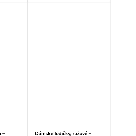
i –
Dámske lodičky, ružové –