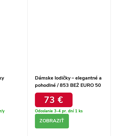
ky
Dámske lodičky – elegantné a
pohodlné / 853 BEŻ EURO 50
73 €
r/y
Odoslanie 3-4 pr. dní
1 ks
DETAIL