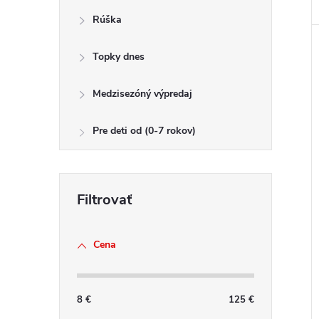
Rúška
Topky dnes
Medzisezóný výpredaj
Pre deti od (0-7 rokov)
Cena
8
€
125
€