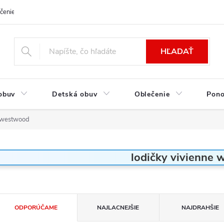
čenie a platba
Kontakt
Moja objednávka
Výmena / Vrátenie to
HĽADAŤ
obuv
Detská obuv
Oblečenie
Pon
e westwood
lodičky vivienne
R
ODPORÚČAME
NAJLACNEJŠIE
NAJDRAHŠIE