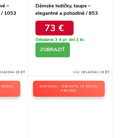
vé –
Dámske lodičky, taupe –
 / 1053
elegantné a pohodlné / 853
TAUPE BRV
73 €
Odoslanie 3-4 pr. dní
2 ks
DETAIL
8144344-19 BT
Kód:
28144342-19 BT
 MEDZI
NOVINKA – OBJAVTE JU MEDZI
PRVÝMI!