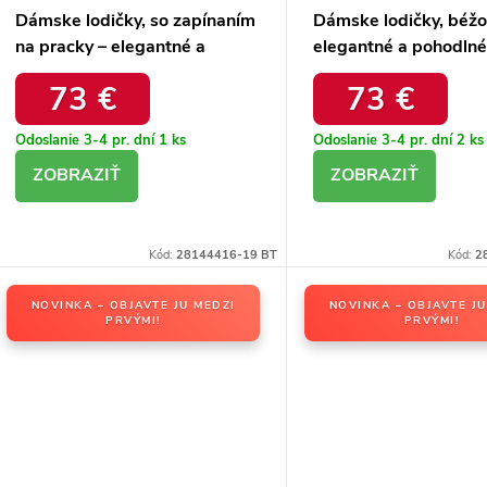
Dámske lodičky, so zapínaním
Dámske lodičky, béžo
na pracky – elegantné a
elegantné a pohodlné
pohodlné / 823 BEŻ ZAMSZ
BEŻ EURO 50
73 €
73 €
Odoslanie 3-4 pr. dní
1 ks
Odoslanie 3-4 pr. dní
2 ks
DETAIL
DETAIL
Kód:
28144416-19 BT
Kód:
2
NOVINKA – OBJAVTE JU MEDZI
NOVINKA – OBJAVTE JU
PRVÝMI!
PRVÝMI!