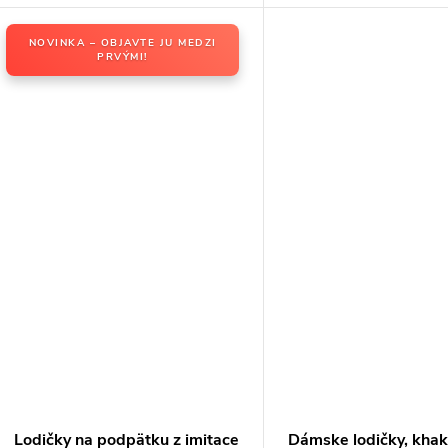
NOVINKA – OBJAVTE JU MEDZI
PRVÝMI!
Lodičky na podpätku z imitace
Dámske lodičky, khak