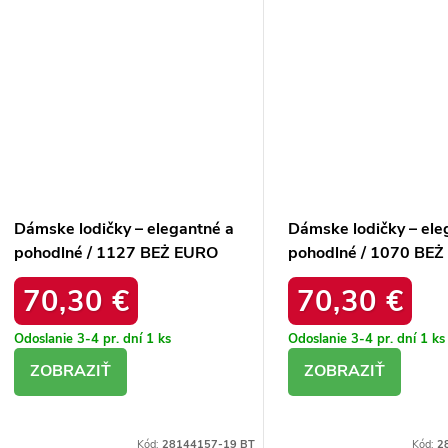
Dámske lodičky – elegantné a
Dámske lodičky – ele
pohodlné / 1127 BEŻ EURO
pohodlné / 1070 BE
50
50
70,30 €
70,30 €
Odoslanie 3-4 pr. dní
1 ks
Odoslanie 3-4 pr. dní
1 ks
DETAIL
DETAIL
Kód:
28144157-19 BT
Kód:
2